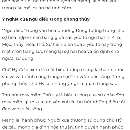
đào hoa giúp "nở rộ" tình duyên và mang lại niềm vui
trong các mối quan hệ tình cảm
Ý nghĩa của ngũ điếu trong phong thủy
"Ngũ điếu" trong văn hóa phương Đông tượng trưng cho
sự hòa hợp và cân bằng giữa các yếu tố ngũ hành: Kim,
Mộc, Thủy, Hỏa, Thổ. Sự hiện diện của 5 yếu tố này trong
một món trang sức mang lại sự hài hòa và ổn định cho
người sử dụng.
Chữ Hỷ được xem là một biểu tượng mang lại hạnh phúc,
vui vẻ và thành công trong mọi lĩnh vực cuộc sống. Trong
phong thủy, chữ Hỷ có những ý nghĩa quan trọng sau:
Thu hút may mắn: Chữ Hỷ là biểu tượng của sự chào đón
may mắn, giúp xua tan vận xui và thu hút những điều tốt
đẹp vào cuộc sống.
Mang lại hạnh phúc: Người xưa thường sử dụng chữ Hỷ
để cầu mong gia đình hòa thuận, tình duyên hạnh phúc