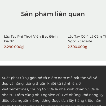
Sản phẩm liên quan
1. Mua hàng trực tiếp tại
VietGemstones
Lắc Tay Phỉ Thuý Viền Bạc Đính
Lắc Tay Cỏ 4 Lá Cẩm 
Đá 02
Ngọc - Jadeite
2.290.000₫
2.390.000₫
2. Đặt hàng qua điện thoại:
Xuất phát từ sự gắn bó và niềm đam mê bất tận với vẻ
đẹp và năng lượng thuần khiết từ tự nhiên, ở
3. Đặt hàng thông quaemail hay chat trực tiếp với
VietGemstones, chúng tôi vừa là nhà kinh doanh, vừa là
chúng tôi:
nhà sưu tầm cũng như nghiên cứu về những khả năng kỳ
diệu của nguồn năng lượng được tích lũy hàng triệu năm