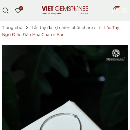
0
Trang chủ
Lắc tay đá tự nhiên phối charm
Lắc Tay
Ngũ Điếu Đào Hoa Charm Bạc