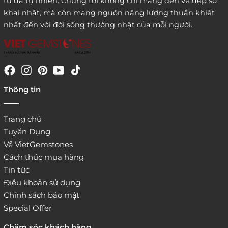
từ đá tự nhiên. Chúng tôi không chỉ mang đến vẻ đẹp sơ
khai nhất, mà còn mang nguồn năng lượng thuần khiết
nhất đến với đời sống thường nhật của mỗi người.
4. Đặt hàng trực tiếp qua
Thông tin
website:
http://www.vietgemstones.com
/
Trang chủ
Tuyển Dụng
Về VietGemstones
Cách thức mua hàng
Tin tức
Điều khoản sử dụng
Chính sách bảo mật
Special Offer
Chăm sóc khách hàng