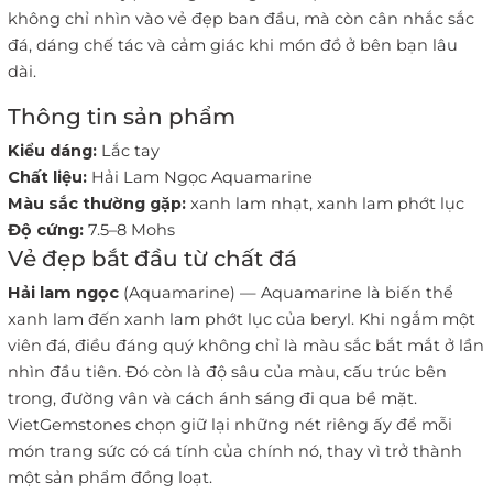
không chỉ nhìn vào vẻ đẹp ban đầu, mà còn cân nhắc sắc
đá, dáng chế tác và cảm giác khi món đồ ở bên bạn lâu
dài.
Thông tin sản phẩm
Kiểu dáng:
Lắc tay
Chất liệu:
Hải Lam Ngọc Aquamarine
Màu sắc thường gặp:
xanh lam nhạt, xanh lam phớt lục
Độ cứng:
7.5–8 Mohs
Vẻ đẹp bắt đầu từ chất đá
Hải lam ngọc
(Aquamarine) — Aquamarine là biến thể
xanh lam đến xanh lam phớt lục của beryl. Khi ngắm một
viên đá, điều đáng quý không chỉ là màu sắc bắt mắt ở lần
nhìn đầu tiên. Đó còn là độ sâu của màu, cấu trúc bên
trong, đường vân và cách ánh sáng đi qua bề mặt.
VietGemstones chọn giữ lại những nét riêng ấy để mỗi
món trang sức có cá tính của chính nó, thay vì trở thành
một sản phẩm đồng loạt.