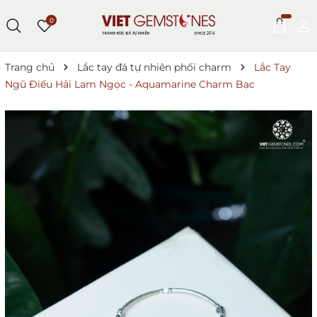
0
Trang chủ
Lắc tay đá tự nhiên phối charm
Lắc Tay
Ngũ Điếu Hải Lam Ngọc - Aquamarine Charm Bạc