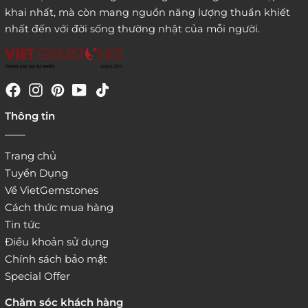
khai nhất, mà còn mang nguồn năng lượng thuần khiết
nhất đến với đời sống thường nhật của mỗi người.
4. Đặt hàng trực tiếp qua
Thông tin
website:
http://www.vietgemstones.com
/
Trang chủ
Tuyển Dụng
Về VietGemstones
Cách thức mua hàng
Tin tức
Điều khoản sử dụng
Chính sách bảo mật
Special Offer
Chăm sóc khách hàng