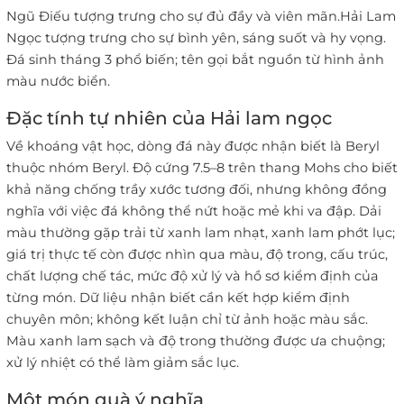
Ngũ Điếu tượng trưng cho sự đủ đầy và viên mãn.Hải Lam
Ngọc tượng trưng cho sự bình yên, sáng suốt và hy vọng.
Đá sinh tháng 3 phổ biến; tên gọi bắt nguồn từ hình ảnh
màu nước biển.
Đặc tính tự nhiên của Hải lam ngọc
Về khoáng vật học, dòng đá này được nhận biết là Beryl
thuộc nhóm Beryl. Độ cứng 7.5–8 trên thang Mohs cho biết
khả năng chống trầy xước tương đối, nhưng không đồng
nghĩa với việc đá không thể nứt hoặc mẻ khi va đập. Dải
màu thường gặp trải từ xanh lam nhạt, xanh lam phớt lục;
giá trị thực tế còn được nhìn qua màu, độ trong, cấu trúc,
chất lượng chế tác, mức độ xử lý và hồ sơ kiểm định của
từng món. Dữ liệu nhận biết cần kết hợp kiểm định
chuyên môn; không kết luận chỉ từ ảnh hoặc màu sắc.
Màu xanh lam sạch và độ trong thường được ưa chuộng;
xử lý nhiệt có thể làm giảm sắc lục.
Một món quà ý nghĩa