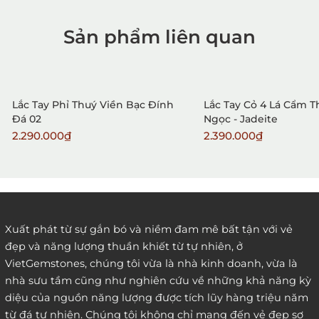
Sản phẩm liên quan
1. Mua hàng trực tiếp tại
VietGemstones
Lắc Tay Phỉ Thuý Viền Bạc Đính
Lắc Tay Cỏ 4 Lá Cẩm 
Đá 02
Ngọc - Jadeite
2.290.000₫
2.390.000₫
2. Đặt hàng qua điện thoại:
Xuất phát từ sự gắn bó và niềm đam mê bất tận với vẻ
đẹp và năng lượng thuần khiết từ tự nhiên, ở
3. Đặt hàng thông quaemail hay chat trực tiếp với
VietGemstones, chúng tôi vừa là nhà kinh doanh, vừa là
chúng tôi:
nhà sưu tầm cũng như nghiên cứu về những khả năng kỳ
diệu của nguồn năng lượng được tích lũy hàng triệu năm
từ đá tự nhiên. Chúng tôi không chỉ mang đến vẻ đẹp sơ