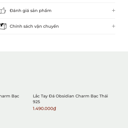
Đánh giá sản phẩm
Chính sách vận chuyển
1. Mua hàng trực tiếp tại
VietGemstones
Charm Bạc
Lắc Tay Đá Obsidian Charm Bạc Thái
L
925
1.490.000₫
1
2. Đặt hàng qua điện thoại: