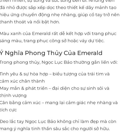
thiên nhiên, sự sống và sức sống bền bỉ. Những viên
đá nhỏ được sắp xếp dọc theo thiết kế dây mảnh tạo
hiệu ứng chuyển động nhẹ nhàng, giúp cổ tay trở nên
thanh thoát và nổi bật hơn.
Màu xanh của Emerald rất dễ kết hợp với trang phục
sáng màu, trang phục công sở hoặc váy dự tiệc.
Ý Nghĩa Phong Thủy Của Emerald
Trong phong thủy, Ngọc Lục Bảo thường gắn liền với:
Tình yêu & sự hòa hợp – biểu tượng của trái tim và
cảm xúc chân thành
May mắn & phát triển – đại diện cho sự sinh sôi và
thịnh vượng
Cân bằng cảm xúc – mang lại cảm giác nhẹ nhàng và
tích cực
Đeo lắc tay Ngọc Lục Bảo không chỉ làm đẹp mà còn
mang ý nghĩa tinh thần sâu sắc cho người sở hữu.