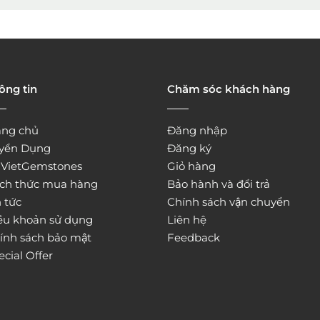
ông tin
Chăm sóc khách hàng
ang chủ
Đăng nhập
yển Dụng
Đăng ký
̀ VietGemstones
Giỏ hàng
ch thức mua hàng
Bảo hành và đổi trả
 tức
Chính sách vận chuyển
ều khoản sử dụng
Liên hệ
ính sách bảo mật
Feedback
ecial Offer