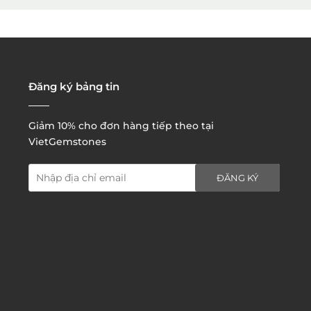
3. Đặt hàng thông quaemail hay chat trực tiếp với
chúng tôi:
Đăng ký bảng tin
Giảm 10% cho đơn hàng tiếp theo tại
VietGemstones
ĐĂNG KÝ
4. Đặt hàng trực tiếp qua
website:
http://www.vietgemstones.com
/