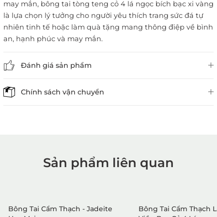
may mắn, bông tai tòng teng cỏ 4 lá ngọc bích bạc xi vàng
là lựa chọn lý tưởng cho người yêu thích trang sức đá tự
nhiên tinh tế hoặc làm quà tặng mang thông điệp về bình
an, hạnh phúc và may mắn.
Đánh giá sản phẩm
Chính sách vận chuyển
Sản phẩm liên quan
1. Mua hàng trực tiếp tại
VietGemstones
Bông Tai Cẩm Thạch - Jadeite
Bông Tai Cẩm Thạch 