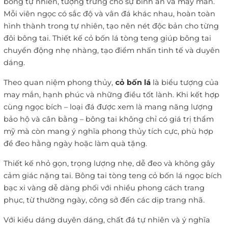
bóng tự nhiên, tượng trưng cho sự bình an và may mắn.
Mỗi viên ngọc có sắc độ và vân đá khác nhau, hoàn toàn
hình thành trong tự nhiên, tạo nên nét độc bản cho từng
đôi bông tai. Thiết kế cỏ bốn lá tòng teng giúp bông tai
chuyển động nhẹ nhàng, tạo điểm nhấn tinh tế và duyên
dáng.
Theo quan niệm phong thủy,
cỏ bốn lá
là biểu tượng của
may mắn, hạnh phúc và những điều tốt lành. Khi kết hợp
cùng ngọc bích – loại đá được xem là mang năng lượng
bảo hộ và cân bằng – bông tai không chỉ có giá trị thẩm
mỹ mà còn mang ý nghĩa phong thủy tích cực, phù hợp
để đeo hằng ngày hoặc làm quà tặng.
Thiết kế nhỏ gọn, trọng lượng nhẹ, dễ đeo và không gây
cảm giác nặng tai. Bông tai tòng teng cỏ bốn lá ngọc bích
bạc xi vàng dễ dàng phối với nhiều phong cách trang
phục, từ thường ngày, công sở đến các dịp trang nhã.
Với kiểu dáng duyên dáng, chất đá tự nhiên và ý nghĩa