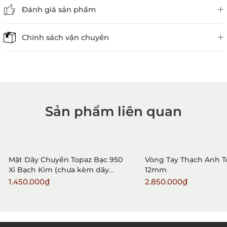
Đánh giá sản phẩm
Chính sách vận chuyển
Sản phẩm liên quan
1. Mua hàng trực tiếp tại
VietGemstones
Mặt Dây Chuyền Topaz Bạc 950
Vòng Tay Thạch Anh 
Xi Bạch Kim (chưa kèm dây
12mm
đeo)
1.450.000₫
2.850.000₫
2. Đặt hàng qua điện thoại: