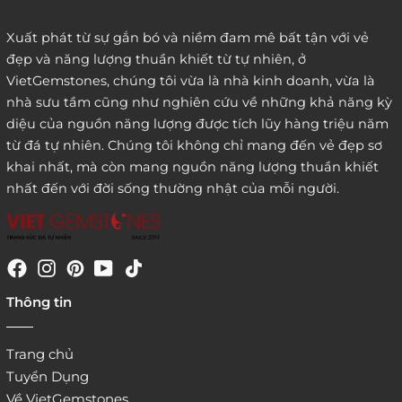
Xuất phát từ sự gắn bó và niềm đam mê bất tận với vẻ
đẹp và năng lượng thuần khiết từ tự nhiên, ở
3. Đặt hàng thông quaemail hay chat trực tiếp với
VietGemstones, chúng tôi vừa là nhà kinh doanh, vừa là
chúng tôi:
nhà sưu tầm cũng như nghiên cứu về những khả năng kỳ
diệu của nguồn năng lượng được tích lũy hàng triệu năm
từ đá tự nhiên. Chúng tôi không chỉ mang đến vẻ đẹp sơ
khai nhất, mà còn mang nguồn năng lượng thuần khiết
nhất đến với đời sống thường nhật của mỗi người.
4. Đặt hàng trực tiếp qua
Thông tin
website:
http://www.vietgemstones.com
/
Trang chủ
Tuyển Dụng
Về VietGemstones