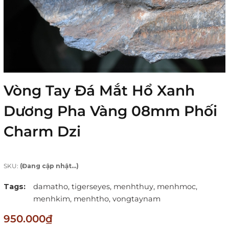
Vòng Tay Đá Mắt Hổ Xanh
Dương Pha Vàng 08mm Phối
Charm Dzi
SKU:
(Đang cập nhật...)
Tags:
damatho,
tigerseyes,
menhthuy,
menhmoc,
menhkim,
menhtho,
vongtaynam
950.000₫