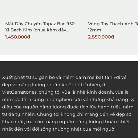
Mặt Dây Chuyền Topaz Bạc 950
Vòng Tay Thạch Anh 
Xi Bạch Kim (chưa kèm dây
12mm
đeo)
1.450.000₫
2.850.000₫
2. Đặt hàng qua điện thoại:
Xuất phát từ sự gắn bó và niềm đam mê bất tận với vẻ
đẹp và năng lượng thuần khiết từ tự nhiên, ở
3. Đặt hàng thông quaemail hay chat trực tiếp với
VietGemstones, chúng tôi vừa là nhà kinh doanh, vừa là
chúng tôi:
nhà sưu tầm cũng như nghiên cứu về những khả năng kỳ
diệu của nguồn năng lượng được tích lũy hàng triệu năm
từ đá tự nhiên. Chúng tôi không chỉ mang đến vẻ đẹp sơ
khai nhất, mà còn mang nguồn năng lượng thuần khiết
nhất đến với đời sống thường nhật của mỗi người.