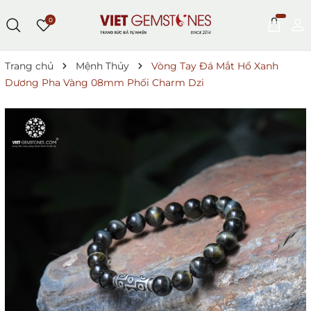
0
Trang chủ
Mệnh Thủy
Vòng Tay Đá Mắt Hổ Xanh
Dương Pha Vàng 08mm Phối Charm Dzi