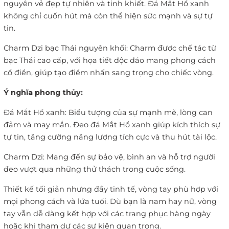
nguyên vẻ đẹp tự nhiên và tinh khiết. Đá Mắt Hổ xanh
không chỉ cuốn hút mà còn thể hiện sức mạnh và sự tự
tin.
Charm Dzi bạc Thái nguyên khối: Charm được chế tác từ
bạc Thái cao cấp, với họa tiết độc đáo mang phong cách
cổ điển, giúp tạo điểm nhấn sang trọng cho chiếc vòng.
Ý nghĩa phong thủy:
Đá Mắt Hổ xanh: Biểu tượng của sự mạnh mẽ, lòng can
đảm và may mắn. Đeo đá Mắt Hổ xanh giúp kích thích sự
tự tin, tăng cường năng lượng tích cực và thu hút tài lộc.
Charm Dzi: Mang đến sự bảo vệ, bình an và hỗ trợ người
đeo vượt qua những thử thách trong cuộc sống.
Thiết kế tối giản nhưng đầy tinh tế, vòng tay phù hợp với
mọi phong cách và lứa tuổi. Dù bạn là nam hay nữ, vòng
tay vẫn dễ dàng kết hợp với các trang phục hàng ngày
hoặc khi tham dự các sự kiện quan trọng.