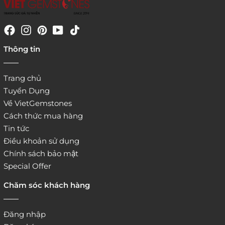
4. Đặt hàng trực tiếp qua
Thông tin
website:
http://www.vietgemstones.com
/
Trang chủ
Tuyển Dụng
Về VietGemstones
Cách thức mua hàng
Tin tức
Điều khoản sử dụng
Chính sách bảo mật
Special Offer
Chăm sóc khách hàng
Đăng nhập