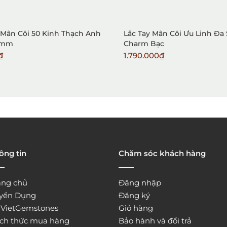
 Mân Côi 50 Kinh Thạch Anh
Lắc Tay Mân Côi Ưu Linh Đa
6mm
Charm Bạc
₫
1.790.000₫
ông tin
Chăm sóc khách hàng
ang chủ
Đăng nhập
yển Dụng
Đăng ký
̀ VietGemstones
Giỏ hàng
ch thức mua hàng
Bảo hành và đổi trả