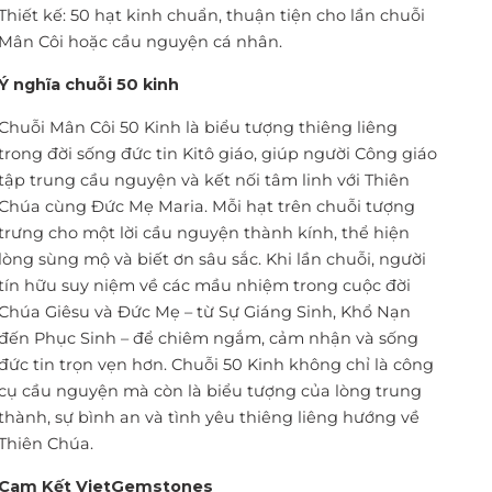
Thiết kế: 50 hạt kinh chuẩn, thuận tiện cho lần chuỗi
Mân Côi hoặc cầu nguyện cá nhân.
Ý nghĩa chuỗi 50 kinh
Chuỗi Mân Côi 50 Kinh là biểu tượng thiêng liêng
trong đời sống đức tin Kitô giáo, giúp người Công giáo
tập trung cầu nguyện và kết nối tâm linh với Thiên
Chúa cùng Đức Mẹ Maria. Mỗi hạt trên chuỗi tượng
trưng cho một lời cầu nguyện thành kính, thể hiện
lòng sùng mộ và biết ơn sâu sắc. Khi lần chuỗi, người
tín hữu suy niệm về các mầu nhiệm trong cuộc đời
Chúa Giêsu và Đức Mẹ – từ Sự Giáng Sinh, Khổ Nạn
đến Phục Sinh – để chiêm ngắm, cảm nhận và sống
đức tin trọn vẹn hơn. Chuỗi 50 Kinh không chỉ là công
cụ cầu nguyện mà còn là biểu tượng của lòng trung
thành, sự bình an và tình yêu thiêng liêng hướng về
Thiên Chúa.
Cam Kết VietGemstones