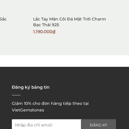
 Sắc
Lắc Tay Mân Côi Đá Mặt Trời Charm
C
Bạc Thái 925
1.190.000₫
1
2. Đặt hàng qua điện thoại:
3. Đặt hàng thông quaemail hay chat trực tiếp với
chúng tôi:
Đăng ký bảng tin
Giảm 10% cho đơn hàng tiếp theo tại
VietGemstones
ĐĂNG KÝ