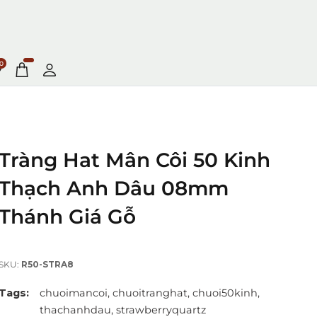
0
Tràng Hat Mân Côi 50 Kinh
Thạch Anh Dâu 08mm
Thánh Giá Gỗ
SKU:
R50-STRA8
Tags:
chuoimancoi,
chuoitranghat,
chuoi50kinh,
thachanhdau,
strawberryquartz