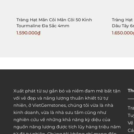
Tràng Hạt Mân Côi Mân Côi 50 Kinh
Tràng Hạt
Tourmaline Đa Sắc 4mm
Dâu Tây 
1.590.000₫
1.650.000
Th
Xuất phát từ sự gắn bó và niềm đam mê bất tận
với vẻ đẹp và năng lượng thuần khiết từ tự
nhiên, ở VietGemstones, chúng tôi vừa là nhà
Tr
kinh doanh, vừa là nhà sưu tầm cũng như
Tu
nghiên cứu về những khả năng kỳ diệu của
Vê
nguồn năng lượng được tích lũy hàng triệu năm
Cá