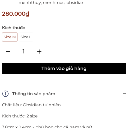
menhthuy,
menhmoc,
obsidian
280.000₫
Kích thước
Size M
Size L
Thêm vào giỏ hàng
Thông tin sản phẩm
Chất liệu: Obsidian tự nhiên
Kích thước:
2 size
3,8cm x 2,4cm - phù hợp cho cả nam và nữ