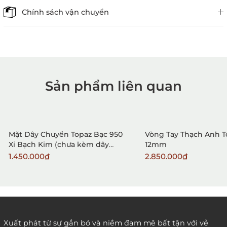
Chính sách vận chuyển
Sản phẩm liên quan
1. Mua hàng trực tiếp tại
VietGemstones
Mặt Dây Chuyền Topaz Bạc 950
Vòng Tay Thạch Anh 
Xi Bạch Kim (chưa kèm dây
12mm
đeo)
1.450.000₫
2.850.000₫
2. Đặt hàng qua điện thoại:
Xuất phát từ sự gắn bó và niềm đam mê bất tận với vẻ