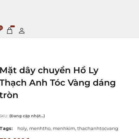
0
Mặt dây chuyền Hồ Ly
Thạch Anh Tóc Vàng dáng
tròn
SKU:
(Đang cập nhật...)
Tags:
holy,
menhtho,
menhkim,
thachanhtocvang