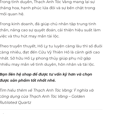
Trong tình duyên, Thạch Anh Tóc Vàng mang lại sự
thăng hoa, hạnh phúc lứa đôi và sự bền chặt trong
mối quan hệ.
Trong kinh doanh, đá giúp chủ nhân tập trung tinh
thần, nâng cao sự quyết đoán, cải thiện hiệu suất làm
việc và thu hút may mắn tài lộc.
Theo truyền thuyết, Hồ Ly tu luyện càng lâu thì số đuôi
càng nhiều, đạt đến Cửu Vỹ Thiên Hồ là cảnh giới cao
nhất. Sở hữu Hồ Ly phong thủy giúp phụ nữ gặp
nhiều may mắn về tình duyên, hôn nhân và tài lộc.
Bạn liên hệ shop để được tư vấn kỹ hơn và chọn
được sản phẩm tốt nhất nhé.
Tìm hiểu thêm về Thạch Anh Tóc Vàng:
Ý nghĩa và
công dụng của Thạch Anh Tóc Vàng – Golden
Rutilated Quartz