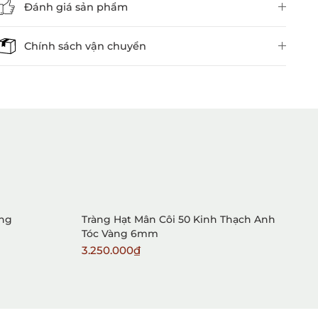
Đánh giá sản phẩm
Chính sách vận chuyển
1. Mua hàng trực tiếp tại
VietGemstones
àng
Tràng Hạt Mân Côi 50 Kinh Thạch Anh
N
Tóc Vàng 6mm
V
3.250.000₫
2
2. Đặt hàng qua điện thoại: