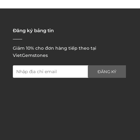
3. Đặt hàng thông quaemail hay chat trực tiếp với
chúng tôi:
Đăng ký bảng tin
Giảm 10% cho đơn hàng tiếp theo tại
VietGemstones
ĐĂNG KÝ
4. Đặt hàng trực tiếp qua
website:
http://www.vietgemstones.com
/