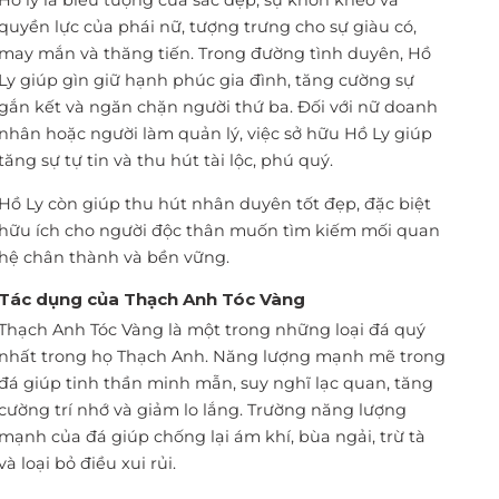
Hồ ly là biểu tượng của sắc đẹp, sự khôn khéo và
quyền lực của phái nữ, tượng trưng cho sự giàu có,
may mắn và thăng tiến. Trong đường tình duyên, Hồ
Ly giúp gìn giữ hạnh phúc gia đình, tăng cường sự
gắn kết và ngăn chặn người thứ ba. Đối với nữ doanh
nhân hoặc người làm quản lý, việc sở hữu Hồ Ly giúp
tăng sự tự tin và thu hút tài lộc, phú quý.
Hồ Ly còn giúp thu hút nhân duyên tốt đẹp, đặc biệt
hữu ích cho người độc thân muốn tìm kiếm mối quan
hệ chân thành và bền vững.
Tác dụng của Thạch Anh Tóc Vàng
Thạch Anh Tóc Vàng là một trong những loại đá quý
nhất trong họ Thạch Anh. Năng lượng mạnh mẽ trong
đá giúp tinh thần minh mẫn, suy nghĩ lạc quan, tăng
cường trí nhớ và giảm lo lắng. Trường năng lượng
mạnh của đá giúp chống lại ám khí, bùa ngải, trừ tà
và loại bỏ điều xui rủi.