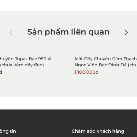
Sản phẩm liên quan
huyền Topaz Bạc 950 Xi
Mặt Dây Chuyền Cẩm Thạc
(chưa kèm dây đeo)
Ngọc Viền Bạc Đính Đá (ch
dây đeo) 02
₫
1.100.000₫
ông tin
Chăm sóc khách hàng