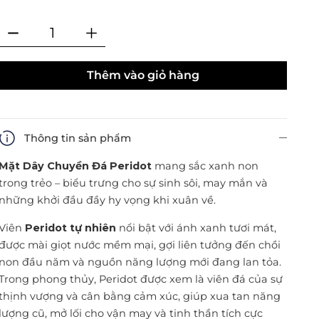
Thêm vào giỏ hàng
Thông tin sản phẩm
Mặt Dây Chuyền Đá Peridot
mang sắc xanh non
trong trẻo – biểu trưng cho sự sinh sôi, may mắn và
những khởi đầu đầy hy vọng khi xuân về.
Viên
Peridot tự nhiên
nổi bật với ánh xanh tươi mát,
được mài giọt nước mềm mại, gợi liên tưởng đến chồi
non đầu năm và nguồn năng lượng mới đang lan tỏa.
Trong phong thủy, Peridot được xem là viên đá của sự
thịnh vượng và cân bằng cảm xúc, giúp xua tan năng
lượng cũ, mở lối cho vận may và tinh thần tích cực