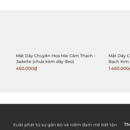
Mặt Dây Chuyền Hoa Mai Cẩm Thạch -
Mặt Dây C
Jadeite (chưa kèm dây đeo)
Bạch Kim 
450.000₫
1.450.000
Th
Xuất phát từ sự gắn bó và niềm đam mê bất tận