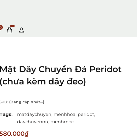
0
Mặt Dây Chuyền Đá Peridot
(chưa kèm dây đeo)
SKU:
(Đang cập nhật...)
Tags:
matdaychuyen,
menhhoa,
peridot,
daychuyennu,
menhmoc
580.000₫