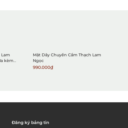
1. Mua hàng trực tiếp tại
VietGemstones
h Lam
Mặt Dây Chuyền Cẩm Thạch Lam
M
ưa kèm
Ngọc
B
990.000₫
2
2. Đặt hàng qua điện thoại:
3. Đặt hàng thông quaemail hay chat trực tiếp với
chúng tôi:
Đăng ký bảng tin