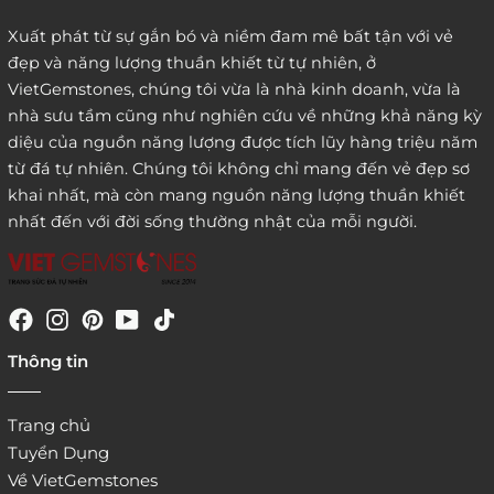
Xuất phát từ sự gắn bó và niềm đam mê bất tận với vẻ
đẹp và năng lượng thuần khiết từ tự nhiên, ở
3. Đặt hàng thông quaemail hay chat trực tiếp với
VietGemstones, chúng tôi vừa là nhà kinh doanh, vừa là
chúng tôi:
nhà sưu tầm cũng như nghiên cứu về những khả năng kỳ
diệu của nguồn năng lượng được tích lũy hàng triệu năm
từ đá tự nhiên. Chúng tôi không chỉ mang đến vẻ đẹp sơ
khai nhất, mà còn mang nguồn năng lượng thuần khiết
nhất đến với đời sống thường nhật của mỗi người.
4. Đặt hàng trực tiếp qua
Thông tin
website:
http://www.vietgemstones.com
/
Trang chủ
Tuyển Dụng
Về VietGemstones