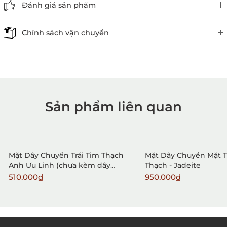
Đánh giá sản phẩm
Chính sách vận chuyển
Sản phẩm liên quan
1. Mua hàng trực tiếp tại
VietGemstones
Mặt Dây Chuyền Trái Tim Thạch
Mặt Dây Chuyền Mặt 
Anh Ưu Linh (chưa kèm dây
Thạch - Jadeite
đeo)
510.000₫
950.000₫
2. Đặt hàng qua điện thoại: