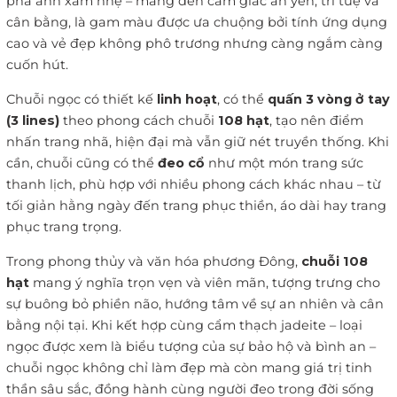
pha ánh xám nhẹ – mang đến cảm giác an yên, trí tuệ và
cân bằng, là gam màu được ưa chuộng bởi tính ứng dụng
cao và vẻ đẹp không phô trương nhưng càng ngắm càng
cuốn hút.
Chuỗi ngọc có thiết kế
linh hoạt
, có thể
quấn 3 vòng ở tay
(3 lines)
theo phong cách chuỗi
108 hạt
, tạo nên điểm
nhấn trang nhã, hiện đại mà vẫn giữ nét truyền thống. Khi
cần, chuỗi cũng có thể
đeo cổ
như một món trang sức
thanh lịch, phù hợp với nhiều phong cách khác nhau – từ
tối giản hằng ngày đến trang phục thiền, áo dài hay trang
phục trang trọng.
Trong phong thủy và văn hóa phương Đông,
chuỗi 108
hạt
mang ý nghĩa trọn vẹn và viên mãn, tượng trưng cho
sự buông bỏ phiền não, hướng tâm về sự an nhiên và cân
bằng nội tại. Khi kết hợp cùng cẩm thạch jadeite – loại
ngọc được xem là biểu tượng của sự bảo hộ và bình an –
chuỗi ngọc không chỉ làm đẹp mà còn mang giá trị tinh
thần sâu sắc, đồng hành cùng người đeo trong đời sống