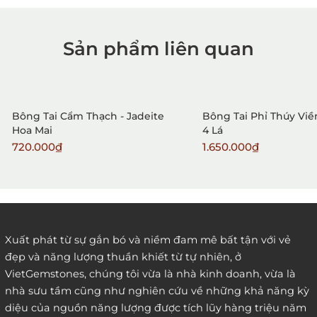
Sản phẩm liên quan
1. Mua hàng trực tiếp tại
VietGemstones
Bông Tai Cẩm Thạch - Jadeite
Bông Tai Phỉ Thúy Viề
Hoa Mai
4 Lá
720.000₫
1.650.000₫
2. Đặt hàng qua điện thoại:
Xuất phát từ sự gắn bó và niềm đam mê bất tận với vẻ
đẹp và năng lượng thuần khiết từ tự nhiên, ở
3. Đặt hàng thông quaemail hay chat trực tiếp với
VietGemstones, chúng tôi vừa là nhà kinh doanh, vừa là
chúng tôi:
nhà sưu tầm cũng như nghiên cứu về những khả năng kỳ
diệu của nguồn năng lượng được tích lũy hàng triệu năm