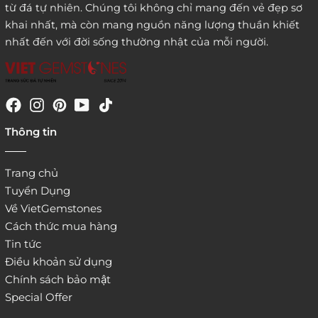
từ đá tự nhiên. Chúng tôi không chỉ mang đến vẻ đẹp sơ
khai nhất, mà còn mang nguồn năng lượng thuần khiết
nhất đến với đời sống thường nhật của mỗi người.
4. Đặt hàng trực tiếp qua
Thông tin
website:
http://www.vietgemstones.com
/
Trang chủ
Tuyển Dụng
Về VietGemstones
Cách thức mua hàng
Tin tức
Điều khoản sử dụng
Chính sách bảo mật
Special Offer